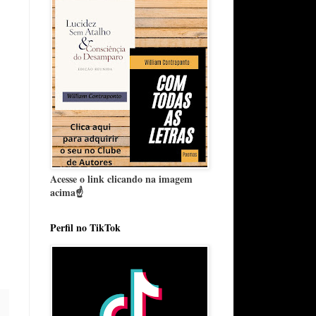
Acesse o link clicando na imagem
acima☝️
Perfil no TikTok