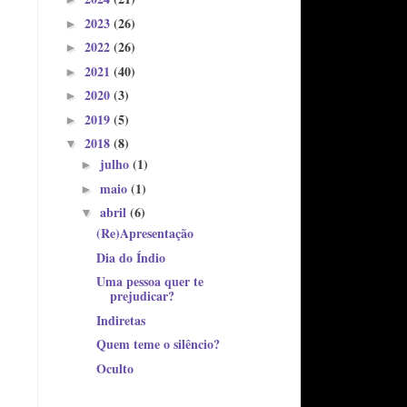
2023
(26)
►
2022
(26)
►
2021
(40)
►
2020
(3)
►
2019
(5)
►
2018
(8)
▼
julho
(1)
►
maio
(1)
►
abril
(6)
▼
(Re)Apresentação
Dia do Índio
Uma pessoa quer te
prejudicar?
Indiretas
Quem teme o silêncio?
Oculto