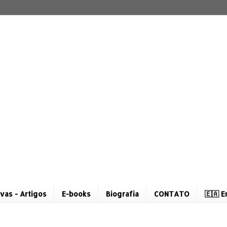
vas - Artigos
E-books
Biografia
CONTATO
🇪🇦 E