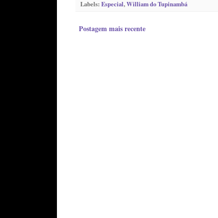
Labels:
Especial
,
William do Tupinambá
Postagem mais recente