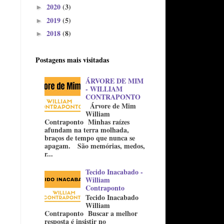
2020
(3)
►
2019
(5)
►
2018
(8)
►
Postagens mais visitadas
ÁRVORE DE MIM
- WILLIAM
CONTRAPONTO
Árvore de Mim
William
Contraponto Minhas raízes
afundam na terra molhada,
braços de tempo que nunca se
apagam. São memórias, medos,
r...
Tecido Inacabado -
William
Contraponto
Tecido Inacabado
William
Contraponto Buscar a melhor
resposta é insistir no