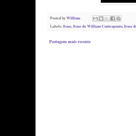
Posted by
William
Labels:
frase
,
frase de William Contraponto
,
frase d
Postagem mais recente