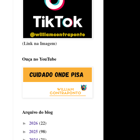
(Link na Imagem)
Ouça no YouTube
Arquivo do blog
2026
(22)
►
2025
(98)
►
2024
(21)
►