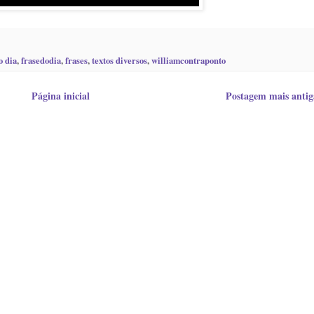
o dia
,
frasedodia
,
frases
,
textos diversos
,
williamcontraponto
Página inicial
Postagem mais antig