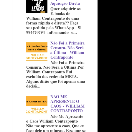
Aquisição Direta
Quer adquirir os
E-books de
William Contraponto de uma
forma rápida e direta?? Faça
seu pedido pelo WhatsApp 51
994470794 informando o...
Não Foi a Primeira
Censura. Não Será
a Última - William
Contraponto
Não Foi a Primeira
Censura. Não Será a Última Por
William Contraponto Fui
excluído das redes da META.
Alguns dirão que foi apenas uma
decisã...
NAO ME
APRESENTE O
CAOS - WILLIAM
CONTRAPONTO
Não Me Apresente
o Caos William Contraponto
Não me apresente o caos, Que eu
faço dele um mingau, Esse que se