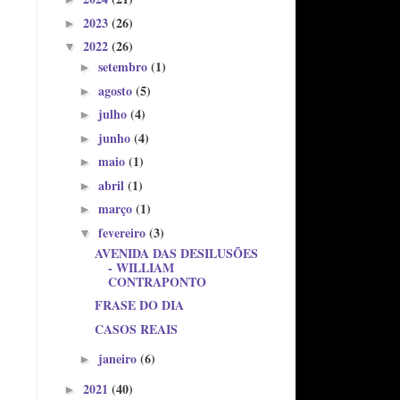
2023
(26)
►
2022
(26)
▼
setembro
(1)
►
agosto
(5)
►
julho
(4)
►
junho
(4)
►
maio
(1)
►
abril
(1)
►
março
(1)
►
fevereiro
(3)
▼
AVENIDA DAS DESILUSÕES
- WILLIAM
CONTRAPONTO
FRASE DO DIA
CASOS REAIS
janeiro
(6)
►
2021
(40)
►