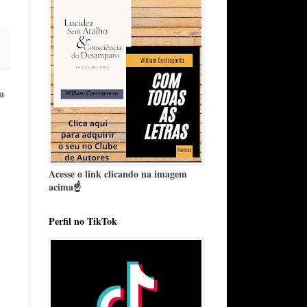
a
Acesse o link clicando na imagem
acima☝️
Perfil no TikTok