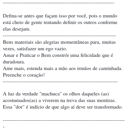
-----------------------------------------------------------------
Defina-se antes que façam isso por você, pois o mundo
está cheio de gente tentando definir os outros conforme
elas desejam.
------------------------------------------------------------------
Bens materiais são alegrias momentâneas para, muitas
vezes, satisfazer um ego vazio.
Amar e Praticar o Bem constrói uma felicidade que é
duradoura.
Ame mais, estenda mais a mão aos irmãos de caminhada.
Preenche o coração!
-------------------------------------------------------------------
A luz da verdade "machuca" os olhos daqueles (as)
acostumados(as) a viverem na treva das suas mentiras.
Essa "dor" é indício de que algo aí deve ser transformado.
-----------------------------------------------------------------------
-